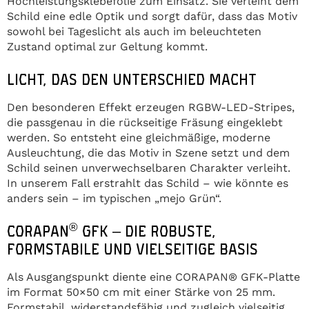
Hochleistungsklebefolie zum Einsatz. Sie verleiht dem
Schild eine edle Optik und sorgt dafür, dass das Motiv
sowohl bei Tageslicht als auch im beleuchteten
Zustand optimal zur Geltung kommt.
LICHT, DAS DEN UNTERSCHIED MACHT
Den besonderen Effekt erzeugen RGBW-LED-Stripes,
die passgenau in die rückseitige Fräsung eingeklebt
werden. So entsteht eine gleichmäßige, moderne
Ausleuchtung, die das Motiv in Szene setzt und dem
Schild seinen unverwechselbaren Charakter verleiht.
In unserem Fall erstrahlt das Schild – wie könnte es
anders sein – im typischen „mejo Grün“.
®
CORAPAN
GFK – DIE ROBUSTE,
FORMSTABILE UND VIELSEITIGE BASIS
Als Ausgangspunkt diente eine CORAPAN® GFK-Platte
im Format 50×50 cm mit einer Stärke von 25 mm.
Formstabil, widerstandsfähig und zugleich vielseitig