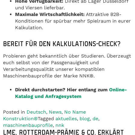
Hohe Verfügbarkeit:
Direkt ab Lager Düsseldorf
und Viersen lieferbar.
Maximale Wirtschaftlichkeit:
Attraktive B2B-
Konditionen für spürbar mehr Spielraum in eurer
Kalkulation.
BEREIT FÜR DEN KALKULATIONS-CHECK?
Probieren geht bekanntlich über Studieren. Überzeugt
euch selbst von der Passgenauigkeit und
Verarbeitungsqualität unserer kompatiblen
Maschinenbauprofile der Marke NNK®.
Direkt durchstarten? Hier entlang zum
Online-
Katalog und Anfragesystem
Posted in
Deutsch
,
News
,
No Name
Konstruktion®
Tagged
aktuelles
,
blog
,
de
,
maschinenbauprofile
,
nnk
LME, ROTTERDAM-PRÄMIE & CO. ERKLÄRT