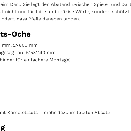
beim Dart. Sie legt den Abstand zwischen Spieler und Dartb
t nicht nur für faire und präzise Würfe, sondern schützt
ndert, dass Pfeile daneben landen.
arts-Oche
45 mm, 2×600 mm
ugesägt auf 515×1140 mm
rbinder für einfachere Montage)
 mit Komplettsets – mehr dazu im letzten Absatz.
ng