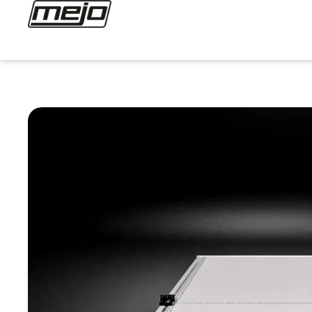
Startseite
>
DIY-Darts-Oche