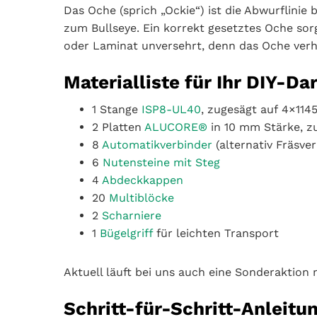
Das Oche (sprich „Ockie“) ist die Abwurflinie 
zum Bullseye. Ein korrekt gesetztes Oche sorg
oder Laminat unversehrt, denn das Oche verhi
Materialliste für Ihr DIY-D
1 Stange
ISP8-UL40
, zugesägt auf 4×11
2 Platten
ALUCORE®
in 10 mm Stärke, z
8
Automatikverbinder
(alternativ Fräsve
6
Nutensteine mit Steg
4
Abdeckkappen
20
Multiblöcke
2
Scharniere
1
Bügelgriff
für leichten Transport
Aktuell läuft bei uns auch eine Sonderaktion
Schritt-für-Schritt-Anleitu