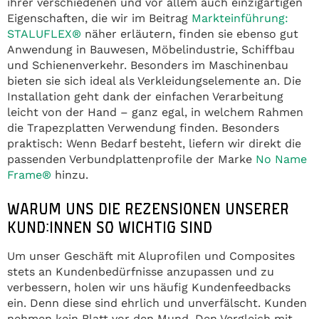
ihrer verschiedenen und vor allem auch einzigartigen
Eigenschaften, die wir im Beitrag
Markteinführung:
STALUFLEX®
näher erläutern, finden sie ebenso gut
Anwendung in Bauwesen, Möbelindustrie, Schiffbau
und Schienenverkehr. Besonders im Maschinenbau
bieten sie sich ideal als Verkleidungselemente an. Die
Installation geht dank der einfachen Verarbeitung
leicht von der Hand – ganz egal, in welchem Rahmen
die Trapezplatten Verwendung finden. Besonders
praktisch: Wenn Bedarf besteht, liefern wir direkt die
passenden Verbundplattenprofile der Marke
No Name
Frame®
hinzu.
WARUM UNS DIE REZENSIONEN UNSERER
KUND:INNEN SO WICHTIG SIND
Um unser Geschäft mit Aluprofilen und Composites
stets an Kundenbedürfnisse anzupassen und zu
verbessern, holen wir uns häufig Kundenfeedbacks
ein. Denn diese sind ehrlich und unverfälscht. Kunden
nehmen kein Blatt vor den Mund. Den Vergleich mit