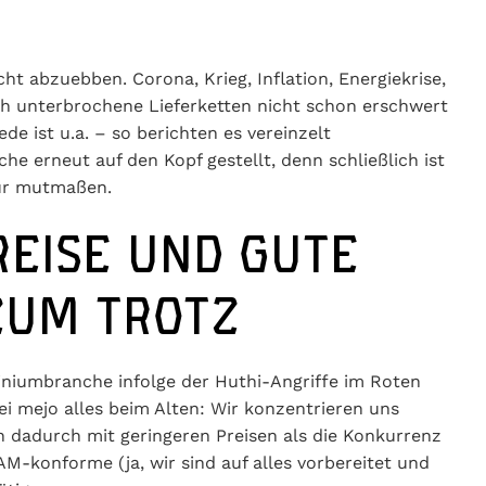
cht abzuebben. Corona, Krieg, Inflation, Energiekrise,
ch unterbrochene Lieferketten nicht schon erschwert
 ist u.a. – so berichten es vereinzelt
he erneut auf den Kopf gestellt, denn schließlich ist
nur mutmaßen.
ISE UND GUTE L
UM TROTZ
miniumbranche infolge der Huthi-Angriffe im Roten
i mejo alles beim Alten: Wir konzentrieren uns
s die Konkurrenz aufwarten. In unserem Viersener
rderung!)
Maschinenbauprofile
in großer Stückzahl