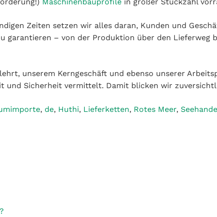
, Kunden und Geschäftspartnern größtmögliche Sicherheit
Denn selten war es wichtiger, die Kosten unter Kontrolle 
elehrt, unserem Kerngeschäft und ebenso unserer Arbeitsph
t und Sicherheit vermittelt. Damit blicken wir zuversichtl
iumimporte
,
de
,
Huthi
,
Lieferketten
,
Rotes Meer
,
Seehande
?
 Extrusie