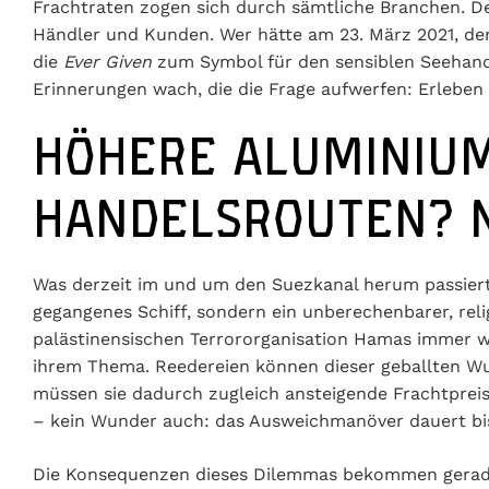
Frachtraten zogen sich durch sämtliche Branchen. Der
Händler und Kunden. Wer hätte am 23. März 2021, dem
die
Ever Given
zum Symbol für den sensiblen Seehand
Erinnerungen wach, die die Frage aufwerfen: Erleben
HÖHERE ALUMINIUM
HANDELSROUTEN? N
Was derzeit im und um den Suezkanal herum passiert,
gegangenes Schiff, sondern ein unberechenbarer, relig
palästinensischen Terrororganisation Hamas immer w
ihrem Thema. Reedereien können dieser geballten Wu
müssen sie dadurch zugleich ansteigende Frachtprei
– kein Wunder auch: das Ausweichmanöver dauert bis
Die Konsequenzen dieses Dilemmas bekommen gerade 