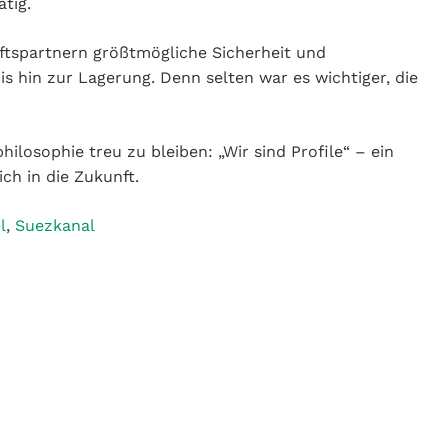
 und Zuverlässigkeit zu garantieren – von der
zu halten, als jetzt.
ilosophie treu zu bleiben: „Wir sind Profile“ – ein
ich in die Zukunft.
l
,
Suezkanal