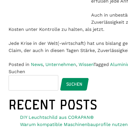
vorrätig.
Auch in unbeständigen Zeiten setzen wir alles daran
Produktion über den Lieferweg bis hin zur Lagerung. 
Jede Krise in der Welt(-wirtschaft) hat uns bislang g
Claim, der auch in diesen Tagen Stärke, Zuverlässigkei
Posted in
News
,
Unternehmen
,
Wissen
Tagged
Alumin
Suchen
SUCHEN
RECENT POSTS
DIY Leuchtschild aus CORAPAN®
Warum kompatible Maschinenbauprofile nutzen
Het verhaal achter de overdracht van Aluminium