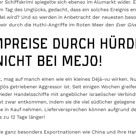
 Schiffskrimi spiegelte sich ebenso im Alumarkt wider. E
 Tag des Unglücks, gedacht, dass ein solches Ereignis en
el wird? Und so werden in Anbetracht der neuesten bes
 wir durch die Huthi-Angriffe im Roten Meer den
Ever Giv
PREISE DURCH HÜRD
ICHT BEI MEJO!
 mag auf manch einen wie ein kleines Déjà-vu wirken. N
iös getriebener Aggressor ist. Seit einigen Wochen greife
ieder Handelsschiffe mit angeblicher israelischer Verbi
t zwar entkommen, indem sie die viel südlicher gelegen
se in Kauf nehmen. Lieferversprechen können aufgrund d
 zu 12 Tage länger!
ganz besonders Exportnationen wie China und ihre Hande