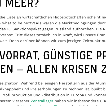
N MEER?
die Liste an wirtschaftlichen Hiobsbotschaften scheint ni
– what to be next?! Als wären die Marktbedingungen dur
s 13. Sanktionspaket gegen Russland aufhorchen. Die Rede
bot. Tritt dieses tatsächlich in Kraft, wird unsere Branc
weit. Doch darüber können wir zum jetzigen Zeitpunkt 
ORRAT, GÜNSTIGE PRE
N – ALLEN KRISEN Z
Resignation! Während bei einigen Herstellern aus der Alu
lknappheit und Preiserhöhungen zu rechnen ist, bleibt be
 in Europa und können dadurch mit geringeren Preisen al
a, wir sind auf alles vorbereitet und erfüllen jede Anfo