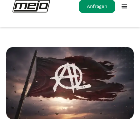
Anfragen
Startseite
>
Das ist ALnarchy®