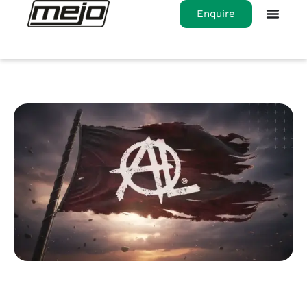
Enquire
Home
>
Das ist ALnarchy®