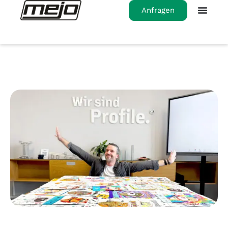
Anfragen
Startseite
>
Hartverwarmende kleurwedstrijd
met Meti