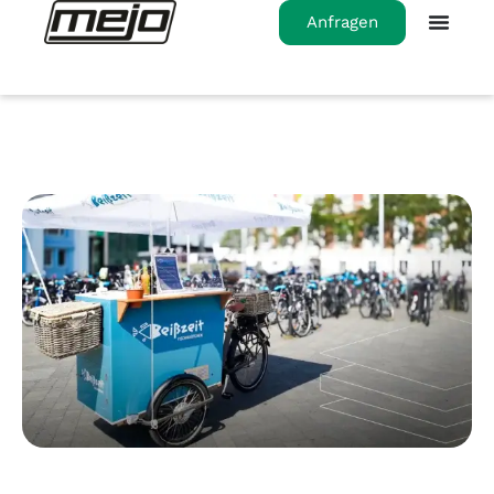
Anfragen
Startseite
>
Leichtbau mit Biss: Foodbike aus
Verbundplatten