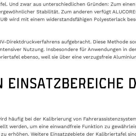
tafel. Und zwar aus unterschiedlichen Gründen: Zum einen
ewöhnlicher Stabilität. Zum anderen verfügt ALUCORE® ü
LU® wird mit einem widerstandsfähigen Polyesterlack besc
UV-Direktdruckverfahrens aufgebracht. Diese Methode so
 intensiver Nutzung. Insbesondere für Anwendungen in der
riertafel ebenso, weil sie über eine verzugsfreie Alumin
N EINSATZBEREICHE 
rd häufig bei der Kalibrierung von Fahrerassistenzsystem
llt werden, um eine einwandfreie Funktion zu gewährleist
u erhöhen. Weitere Einsatzgebiete der Kalibriertafel sind