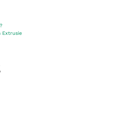
?
 Extrusie
S