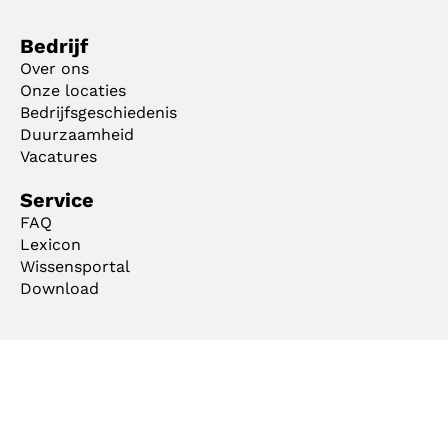
Bedrijf
Over ons
Onze locaties
Bedrijfsgeschiedenis
Duurzaamheid
Vacatures
Service
FAQ
Lexicon
Wissensportal
Download
Algemene voorwaarden
Colofon
Privacyverklaring
Cookie Manager
Copyright © 2026 mejo Metall Josten GmbH & Co. KG. Alle rechten voorbehouden.