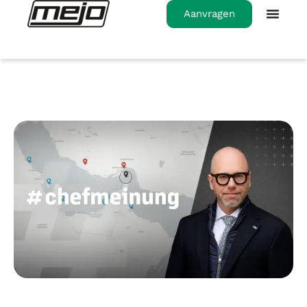
Aanvragen
Homepage
>
#chefmeinung: Der
Friedensirrtum