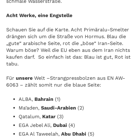
schmale Wasserstraße.
Acht Werke, eine Engstelle
Schauen Sie auf die Karte. Acht Primäralu-Smelter
drängen sich um die Straße von Hormus. Blau die
„gute“ arabische Seite, rot die „böse“ Iran-Seite.
Warum böse? Weil die EU eben aus dem Iran nichts
kaufen darf. So einfach ist das: Blau ist gut, Rot ist
tabu.
Für
unsere
Welt –Strangpressbolzen aus EN AW-
6063 – zählt somit nur die blaue Seite:
ALBA,
Bahrain
(1)
Ma’aden,
Saudi-Arabien
(2)
Qatalum,
Katar
(3)
EGA Jebel Ali,
Dubai
(4)
EGA Al Taweelah,
Abu Dhabi
(5)