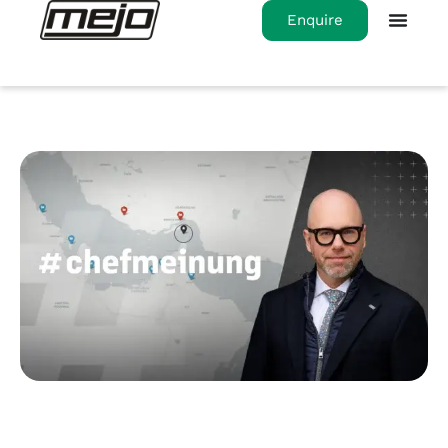
Enquire
Home
>
#chefmeinung: Der Friedensirrtum