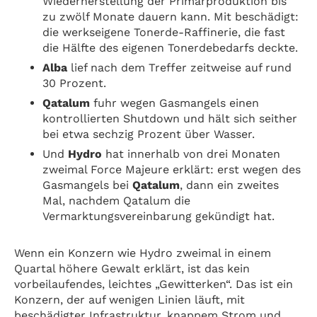
Wiederherstellung der Primärproduktion bis
zu zwölf Monate dauern kann. Mit beschädigt:
die werkseigene Tonerde-Raffinerie, die fast
die Hälfte des eigenen Tonerdebedarfs deckte.
Alba
lief nach dem Treffer zeitweise auf rund
30 Prozent.
Qatalum
fuhr wegen Gasmangels einen
kontrollierten Shutdown und hält sich seither
bei etwa sechzig Prozent über Wasser.
Und
Hydro
hat innerhalb von drei Monaten
zweimal Force Majeure erklärt: erst wegen des
Gasmangels bei
Qatalum
, dann ein zweites
Mal, nachdem Qatalum die
Vermarktungsvereinbarung gekündigt hat.
Wenn ein Konzern wie Hydro zweimal in einem
Quartal höhere Gewalt erklärt, ist das kein
vorbeilaufendes, leichtes „Gewitterken“. Das ist ein
Konzern, der auf wenigen Linien läuft, mit
beschädigter Infrastruktur, knappem Strom und