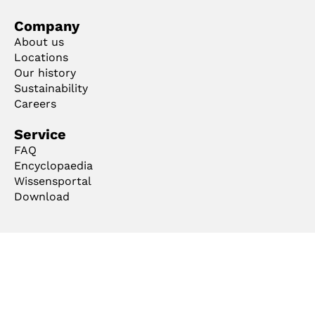
Company
About us
Locations
Our history
Sustainability
Careers
Service
FAQ
Encyclopaedia
Wissensportal
Download
Ts & Cs
Imprint
Privacy
Code of Conduct
Cookie Manager
Copyright ©2026 mejo Metall Josten GmbH & Co. KG. All rights reserved.