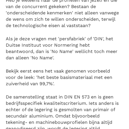
Heb je weleens naar de profielen van jezelf en die
van de concurrent gekeken? Bestaan de
'onderscheidende kenmerken' niet alleen vanwege
de wens om zich te willen onderscheiden, terwijl
de technologische eisen al vaststaan?
Als je deze vragen met 'persfabriek' of 'DIN', het
Duitse Instituut voor Normering hebt
beantwoord, dan is 'No Name' wellicht toch meer
dan alleen 'No Name'.
Bekijk eerst eens het vaak genomen voorbeeld
voor de leek: 'het beste basismateriaal met een
zuiverheid van 99,7%'.
De samenstelling staat in DIN EN 573 en is geen
bedrijfsspecifiek kwaliteitscriterium. Iets anders is
echter of de legering is gesmolten van primair of
secundair aluminium. Omdat bijvoorbeeld
tekening- en machinebouwprofielen bijna altijd
geanodiseerd zijn, wordt de legering altijd