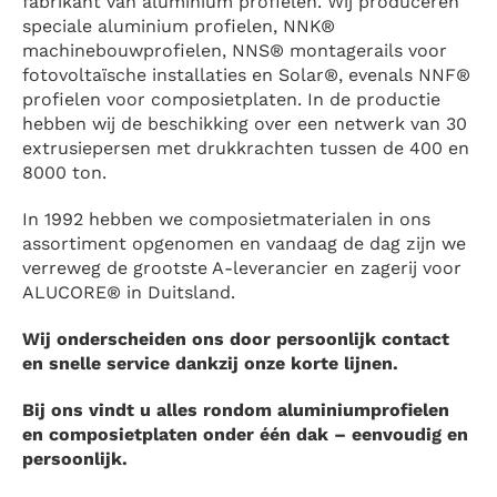
fabrikant van aluminium profielen. Wij produceren
speciale aluminium profielen, NNK®
machinebouwprofielen, NNS® montagerails voor
fotovoltaïsche installaties en Solar®, evenals NNF®
profielen voor composietplaten. In de productie
hebben wij de beschikking over een netwerk van 30
extrusiepersen met drukkrachten tussen de 400 en
8000 ton.
In 1992 hebben we composietmaterialen in ons
assortiment opgenomen en vandaag de dag zijn we
verreweg de grootste A-leverancier en zagerij voor
ALUCORE® in Duitsland.
Wij onderscheiden ons door persoonlijk contact
en snelle service dankzij onze korte lijnen.
Bij ons vindt u alles rondom aluminiumprofielen
en composietplaten onder één dak – eenvoudig en
persoonlijk.