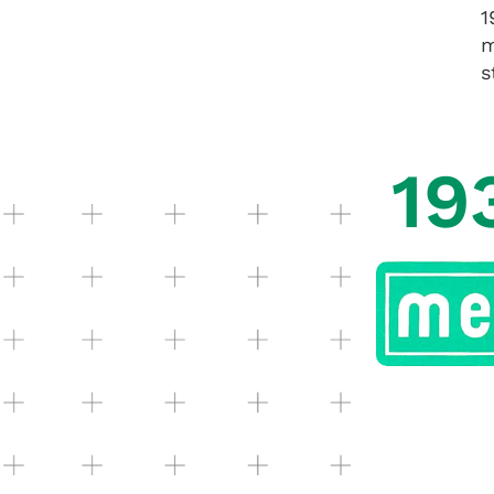
1
m
s
19