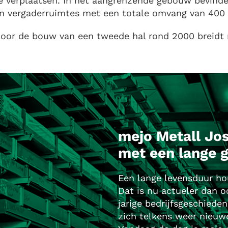
e verplaatsen. In het aangrenzende gebouw bevinde
n vergaderruimtes met een totale omvang van 400
oor de bouw van een tweede hal rond 2000 breidt m
mejo Metall Jos
met een lange g
Een lange levensduur ho
Dat is nu actueler dan o
jarige bedrijfsgeschiede
zich telkens weer nieuwe