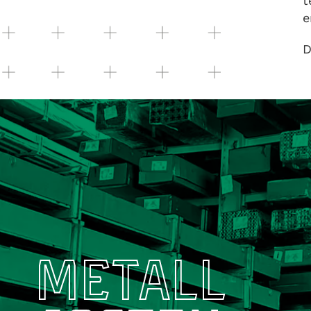
t
e
D
METALL