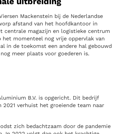
nale uitbreiding
n Viersen Mackenstein bij de Nederlandse
nworp afstand van het hoofdkantoor in
t centrale magazijn en logistieke centrum
p het momenteel nog vrije oppervlak van
zal in de toekomst een andere hal gebouwd
nog meer plaats voor goederen is.
uminium B.V. is opgericht. Dit bedrijf
In 2021 verhuist het groeiende team naar
 loodst zich bedachtzaam door de pandemie
ien. In 2022 volgt dan ook het krachtige