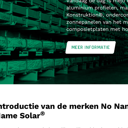
Vandaag de dag is mejo 
aluminium profielen, m
Konstruktion®, ondercons
zonnepanelen van het 
composietplaten met hon
MEER INFORMATIE
ntroductie van de merken No Na
®
ame Solar