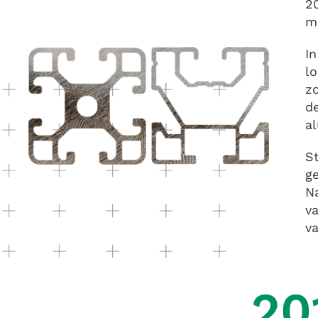
20
m
In
lo
zo
de
al
St
g
N
va
va
20