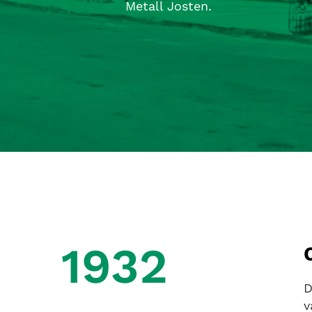
Metall Josten.
1932
D
v