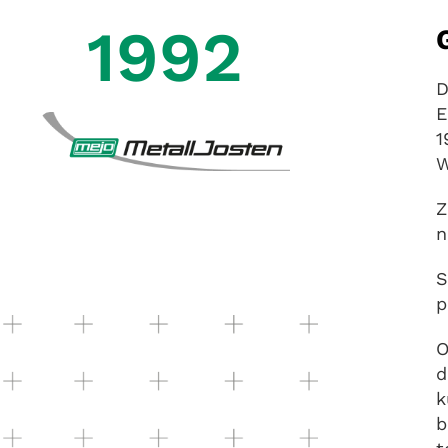
1992
D
E
1
W
Z
n
S
p
O
d
k
b