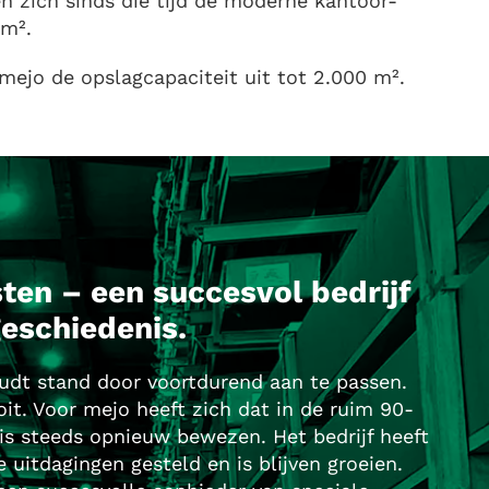
n zich sinds die tijd de moderne kantoor-
 m².
ejo de opslagcapaciteit uit tot 2.000 m².
ten – een succesvol bedrijf
eschiedenis.
udt stand door voortdurend aan te passen.
oit. Voor mejo heeft zich dat in de ruim 90-
nis steeds opnieuw bewezen. Het bedrijf heeft
 uitdagingen gesteld en is blijven groeien.