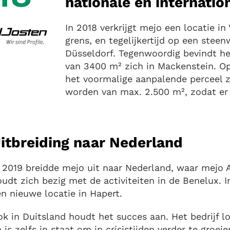
nationale en internatio
In 2018 verkrijgt mejo een locatie i
grens, en tegelijkertijd op een stee
Düsseldorf. Tegenwoordig bevindt he
van 3400 m² zich in Mackenstein. O
het voormalige aanpalende perceel 
worden van max. 2.500 m², zodat er 
itbreiding naar Nederland
 2019 breidde mejo uit naar Nederland, waar mejo Al
udt zich bezig met de activiteiten in de Benelux. 
n nieuwe locatie in Hapert.
ok in Duitsland houdt het succes aan. Het bedrijf
 is zelfs in staat om in crisistijden verder te groe