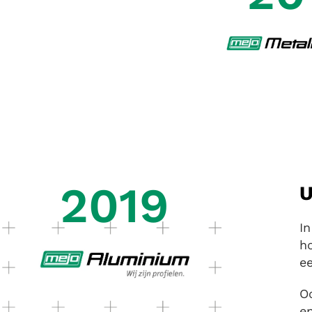
2019
U
In
ho
ee
O
en