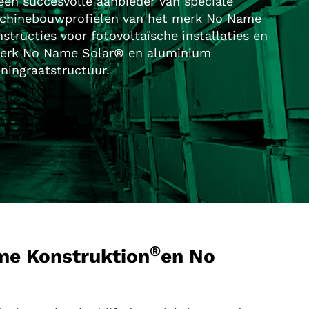
een succesvolle aanbieder van speciale
achinebouwprofielen van het merk No Name
tructies voor fotovoltaïsche installaties en
merk No Name Solar® en aluminium
ingraatstructuur.
®
me Konstruktion
en No