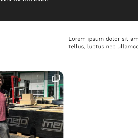
Lorem ipsum dolor sit ame
tellus, luctus nec ullamco
r ohne zu zögern nach Düsseldorf
...
30
1