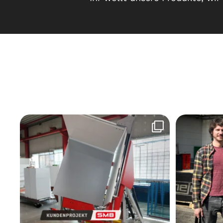
Alles paletti – mit LUXBOARD! 👍⁠
Wenn ein Kölne
Effizienter,
...
31
0