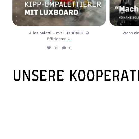
Alles paletti – mit LUXBOARD! 👍⁠
Wenn ein
...
Effizienter,
31
0
UNSERE KOOPERAT
ur
Lorem ipsum dolor sit am
ec
adipiscing elit. Ut elit te
o.
ullamcorper mattis, pulvin