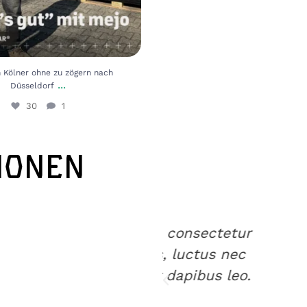
 Kölner ohne zu zögern nach
...
Düsseldorf
30
1
IONEN
et, consectetur
Lorem ipsum 
llus, luctus nec
adipiscing el
ar dapibus leo.
ullamcorper m