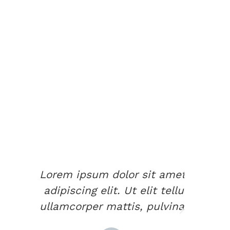
dolor sit amet, consectetur
it. Ut elit tellus, luctus nec
attis, pulvinar dapibus leo.