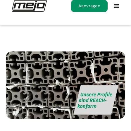
Aanvragen
Homepage
>
Die REACH-Verordnung – Was ist
das?