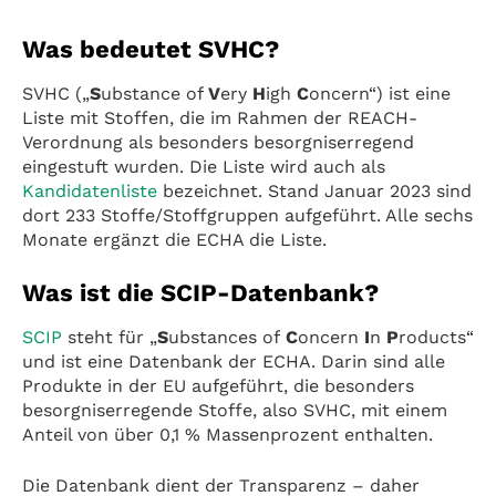
Was bedeutet SVHC?
SVHC („
S
ubstance of
V
ery
H
igh
C
oncern“) ist eine
Liste mit Stoffen, die im Rahmen der REACH-
Verordnung als besonders besorgniserregend
eingestuft wurden. Die Liste wird auch als
Kandidatenliste
bezeichnet. Stand Januar 2023 sind
dort 233 Stoffe/Stoffgruppen aufgeführt. Alle sechs
Monate ergänzt die ECHA die Liste.
Was ist die SCIP-Datenbank?
SCIP
steht für „
S
ubstances of
C
oncern
I
n
P
roducts“
und ist eine Datenbank der ECHA. Darin sind alle
Produkte in der EU aufgeführt, die besonders
besorgniserregende Stoffe, also SVHC, mit einem
Anteil von über 0,1 % Massenprozent enthalten.
Die Datenbank dient der Transparenz – daher