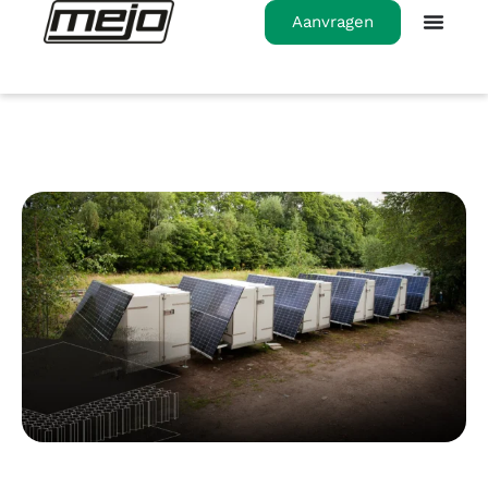
Aanvragen
Homepage
>
Autarker Anhänger-Container aus
Aluminium-Verbundplatten