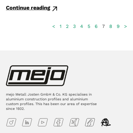
Continue reading
<
1
2
3
4
5
6
7
8
9
>
mejo Metall Josten GmbH & Co. KG specialises in
aluminium construction profiles and aluminium
custom profiles. This has been our area of expertise
since 1932.