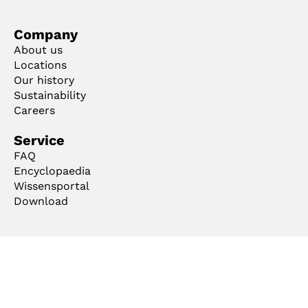
Company
About us
Locations
Our history
Sustainability
Careers
Service
FAQ
Encyclopaedia
Wissensportal
Download
Ts & Cs
Imprint
Privacy
Code of Conduct
Cookie Manager
Copyright ©2026 mejo Metall Josten GmbH & Co. KG. All rights reserved.