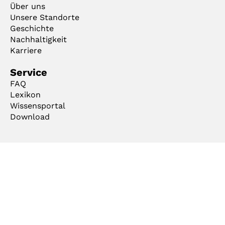
Über uns
Unsere Standorte
Geschichte
Nachhaltigkeit
Karriere
Service
FAQ
Lexikon
Wissensportal
Download
AGB
Impressum
Datenschutz
Code of Conduct
Cookie Manager
Copyright © 2026 mejo Metall Josten GmbH & Co. KG . Alle Rechte vorbehalten.