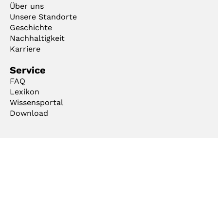
Über uns
Unsere Standorte
Geschichte
Nachhaltigkeit
Karriere
Service
FAQ
Lexikon
Wissensportal
Download
AGB
Impressum
Datenschutz
Code of Conduct
Cookie Manager
Copyright © 2026 mejo Metall Josten GmbH & Co. KG . Alle Rechte vorbehalten.