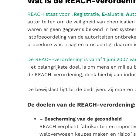
Wat is de REACH-verordeni
REACH staat voor „
R
egistratie,
E
valuatie,
A
ut
autoriteiten om de veiligheid van chemicalië
waren er geen gegevens bekend in het systeem
stofbeoordeling van de autoriteiten ontbreken
procedure was traag en omslachtig, daarom 
De REACH-verordening is vanaf 1 juni 2007 va
Het belangrijkste doel, is om mens en milieu
de REACH-verordening, denk hierbij aan indu
De bewijslast ligt bij de bedrijven. Zij moete
De doelen van de REACH-verordening:
– Bescherming van de gezondheid
REACH verplicht fabrikanten en importe
weloverwogen keuzes maken en risico´s