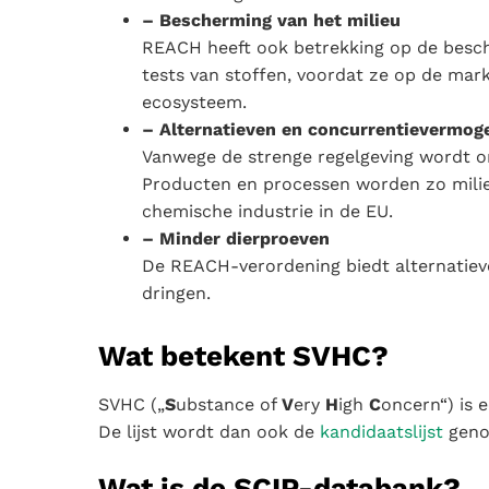
– Bescherming van het milieu
REACH heeft ook betrekking op de besche
tests van stoffen, voordat ze op de mark
ecosysteem.
– Alternatieven en concurrentievermog
Vanwege de strenge regelgeving wordt o
Producten en processen worden zo milieu
chemische industrie in de EU.
– Minder dierproeven
De REACH-verordening biedt alternatiev
dringen.
Wat betekent SVHC?
SVHC („
S
ubstance of
V
ery
H
igh
C
oncern“) is 
De lijst wordt dan ook de
kandidaatslijst
genoe
Wat is de SCIP-databank?