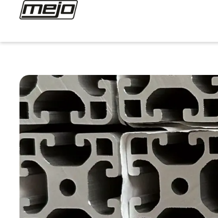
Startseite
>
Wat is de REACH verordening en w