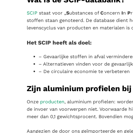
SCIP
staat voor „
S
ubstances of
C
oncern
I
n
P
r
stoffen staan genoteerd. De database dient h
levenscyclus van producten en materialen is d
Het SCIP heeft als doel:
– Gevaarlijke stoffen in afval verminder
– Alternatieven vinden voor de gevaarlij
– De circulaire economie te verbeteren
Zijn aluminium profielen b
Onze
producten
, aluminium profielen: worde
de invoer van voorwerpen niet. Voorwaarde hi
meer dan 0,1 gewichtsprocent. Bovendien mog
Aangezien de door ons geïmporteerde en gele