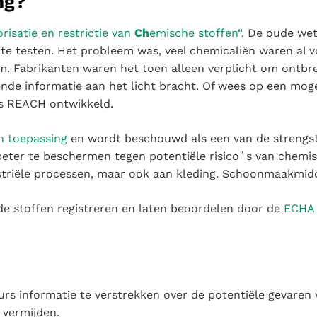
ng?
orisatie en restrictie van
Ch
emische stoffen“
. De oude wet
n te testen. Het probleem was, veel chemicaliën waren al
. Fabrikanten waren het toen alleen verplicht om ontbre
de informatie aan het licht bracht. Of wees op een mogel
is REACH ontwikkeld.
n toepassing
en wordt beschouwd als een van de strengst
 beter te beschermen tegen potentiële risico´s van chemis
striële processen, maar ook aan kleding. Schoonmaakmidd
n de stoffen registreren en laten beoordelen door de
ECHA
urs informatie te verstrekken over de potentiële gevare
 vermijden.