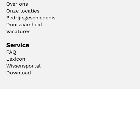
Over ons
Onze locaties
Bedrijfsgeschiedenis
Duurzaamheid
Vacatures
Service
FAQ
Lexicon
Wissensportal
Download
Algemene voorwaarden
Colofon
Privacyverklaring
Cookie Manager
Copyright © 2026 mejo Metall Josten GmbH & Co. KG. Alle rechten voorbehouden.